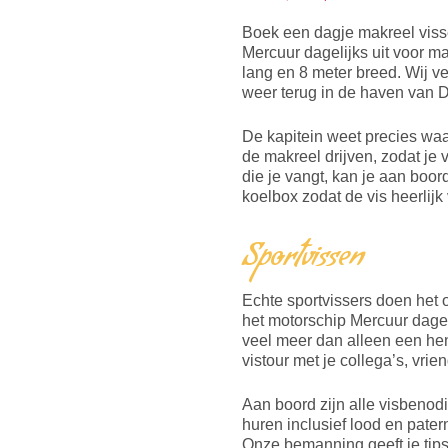
Boek een dagje makreel visse
Mercuur dagelijks uit voor ma
lang en 8 meter breed. Wij v
weer terug in de haven van 
De kapitein weet precies waa
de makreel drijven, zodat je 
die je vangt, kan je aan bo
koelbox zodat de vis heerlijk v
Sportvissen
Echte sportvissers doen het 
het motorschip Mercuur dagel
veel meer dan alleen een hen
vistour met je collega’s, vrien
Aan boord zijn alle visbeno
huren inclusief lood en pater
Onze bemanning geeft je tips