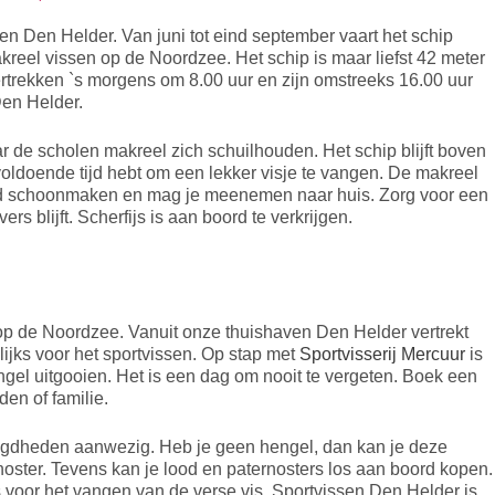
n Den Helder. Van juni tot eind september vaart het schip
kreel vissen op de Noordzee. Het schip is maar liefst 42 meter
ertrekken `s morgens om 8.00 uur en zijn omstreeks 16.00 uur
Den Helder.
r de scholen makreel zich schuilhouden. Het schip blijft boven
voldoende tijd hebt om een lekker visje te vangen. De makreel
ord schoonmaken en mag je meenemen naar huis. Zorg voor een
ers blijft. Scherfijs is aan boord te verkrijgen.
op de Noordzee. Vanuit onze thuishaven Den Helder vertrekt
ijks voor het sportvissen. Op stap met
Sportvisserij Mercuur
is
gel uitgooien. Het is een dag om nooit te vergeten. Boek een
den of familie.
digdheden aanwezig. Heb je geen hengel, dan kan je deze
noster. Tevens kan je lood en paternosters los aan boord kopen.
 voor het vangen van de verse vis. Sportvissen Den Helder is