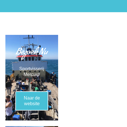
Bezoek Nu
Sportvisserij
Mercuur
Naar de
website